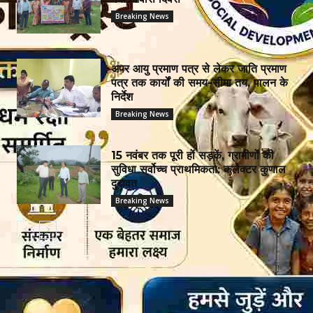
Breaking News
अपर आयु प्रमाण पत्र से लेकर जाति प्रमाण
पत्र तक कार्यों की समय-सीमा तय, पालन के
निर्देश
Breaking News
15 नवंबर तक पूरी हों सड़कें, ग्रामीणों की
सुविधा सर्वोच्च प्राथमिकता: कलेक्टर कुणाल
दुदावत
Breaking News