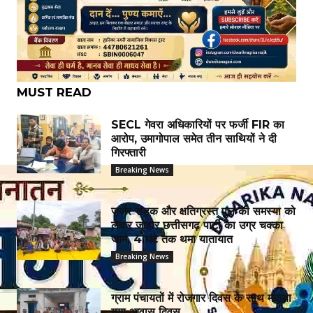
MUST READ
SECL गेवरा अधिकारियों पर फर्जी FIR का
आरोप, उमागोपाल समेत तीन साथियों ने दी
गिरफ्तारी
Breaking News
जर्जर सड़क और क्षतिग्रस्त पुल की समस्या को
लेकर जोहार छत्तीसगढ़ पार्टी का उग्र चक्का
जाम, 4 घंटे तक थमा यातायात
Breaking News
ग्राम पंचायतों में रोजगार दिवस के साथ मनाया
गया आवास दिवस