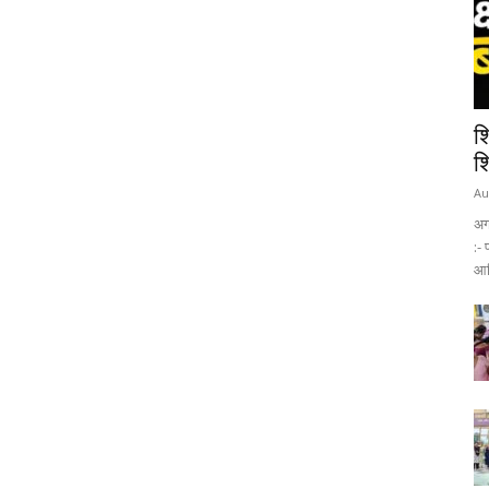
श
शि
Au
अग
:- 
आख