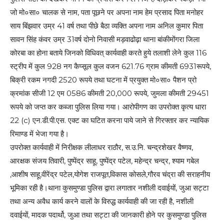
जो मो०सा० चालक से नाम, पता पूछने पर अपना नाम हेम प्रसाद पिता मनोहर
साय बिंझवार उम्र 41 वर्ष तथा पीछे बैठा व्यक्ति अपना नाम अनिल कुमार पिता
सावन सिंह कंवर उम्र 31वर्ष दोनो निवासी मड़वाढोढ़ा थाना बांकीमोंगरा जिला
कोरबा का होना बताये जिनको विधिवत् कार्यवाही करते हुये तलाशी लेने कुल 116
स्ट्रीप में कुल 928 नग कैप्सूल कुल वजन 621.76 ग्राम कीमती 6931रूपये,
बिक्री रकम नगदी 2520 रूपये तथा घटना में प्रयुक्त मो०सा० पैशन प्रो
क्रमांक सीजी 12 एम 0586 कीमती 20,000 रूपये, जुमला कीमती 29451
रूपये को जप्त कर कब्जा पुलिस लिया गया। आरोपीगण का उपरोक्त कृत्य धारा
22 (c) एन.डी.पी.एस. एक्ट का घटित करना पाये जाने से गिरफ्तार कर न्यायिक
रिमाण्ड में भेजा गया है।
उपरोक्त कार्यवाही में निरीक्षक लीलाधर राठौर, स.उ.नि. चन्द्रशेखर वैष्णव,
आरक्षक संजय तिवारी, पुष्पेंद्र साहू, पुष्पेंद्र पटेल, महेन्द्र चन्द्र, श्याम गबेल
,आशीष साहू,वीरेंद्र पटेल,योगेश राजपूत,विकास कोसले,गौरव चंद्रा की सराहनीय
भूमिका रही है।थाना कुसमुण्डा पुलिस द्वारा लगातार नशीली दवाईयों, जुआ सट्टा
तथा अन्य अवैध कार्य करने वालों के विरुद्ध कार्यवाही की जा रही है, नशीली
दवाईयों, मादक पदार्थो, जुआ तथा सट्टा की जानकारी होने पर कुसमुण्डा पुलिस