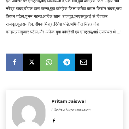
इस अवसर पर एनएसयूआई जिलाध्यक्ष दीपक वर्मा,युवा कांग्रेस जिला महासचिव
नरेंद्र यादव,दीपक दास महन्त,युवा कांग्रेस जिला सचिव कमल किशोर चंद्रा,जय
किशन पटेल,शुभम महन्त,आदिल खान, राजपूत,एनएसयूआई से दिवाकर
राजपूत,गुलसनदिप, दीपक मिश्रा,रितेश पांडे,अभिजीत सिंह,राजेश
मनहर,रामकुमार पटेल,और अनेक युवा कांग्रेसी एव एनएसयूआई उपस्थित थे….!
Pritam Jaiswal
http://surkhiyannews.com