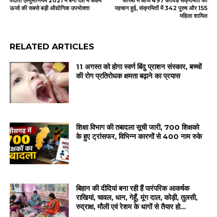
वेदांता एल्युमीनियम 2021 में बनी देश में अक्षय
कोरबा में आज 497 कोविड संक्रमितो की
ऊर्जा की सबसे बड़ी औद्योगिक उपभोक्ता
पहचान हुई, संक्रमितों में 342 पुरुष और 155
महिला शामिल
RELATED ARTICLES
11 अगस्त को होगा स्वर्ण बिंदु प्राशन संस्कार, बच्चों
की रोग प्रतिरोधक क्षमता बढ़ाने का प्रयास
शिक्षा विभाग की तबादला सूची जारी, 700 शिक्षको
के हुए ट्रांसफर, विभिन्न कारणों से 400 नाम रुके
बिहान की दीदियां बना रही हैं पारंपरिक आकर्षक
राखियां, चावल, धान, गेहूँ, मूंग दाल, कोड़ी, तुलसी,
रुद्राक्ष, मौली एवं रेशम के धागों से तैयार हो...