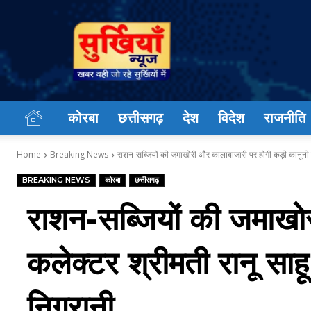
सुर्खियां
न्यूज़
कोरबा
छत्तीसगढ़
देश
विदेश
राजनीति
Home
Breaking News
राशन-सब्जियों की जमाखोरी और कालाबाजारी पर होगी कड़ी कानूनी का
BREAKING NEWS
कोरबा
छत्तीसगढ़
राशन-सब्जियों की जमाखोर
कलेक्टर श्रीमती रानू साह
निगरानी