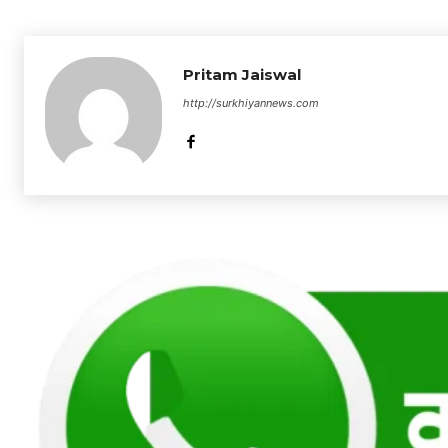
Pritam Jaiswal
http://surkhiyannews.com