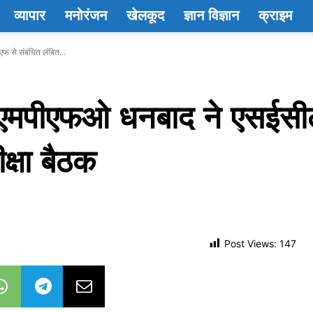
व्यापार
मनोरंजन
खेलकूद
ज्ञान विज्ञान
क्राइम
फ से संबंधित लंबित...
सीएमपीएफओ धनबाद ने एसईसील 
क्षा बैठक
Post Views:
147