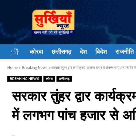
सुर्खियां
न्यूज़
कोरबा
छत्तीसगढ़
देश
विदेश
राजनीति
Home
Breaking News
सरकार तुंहर द्वार कार्यक्रम: अजगर बहार में संपन्न समाधान शिविर में
BREAKING NEWS
कोरबा
छत्तीसगढ़
सरकार तुंहर द्वार कार्यक्
में लगभग पांच हजार से अ