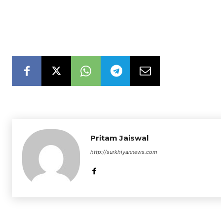
Pritam Jaiswal
http://surkhiyannews.com