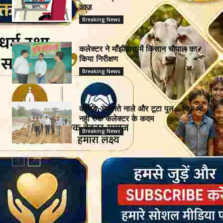
आज
Breaking News
कलेक्टर ने माँझीपारा में किसान चौपाल का
किया निरीक्षण
Breaking News
कीचड़, उफनते नाले और टूटा पुल… फिर भी
नहीं रुके कलेक्टर के कदम
Breaking News