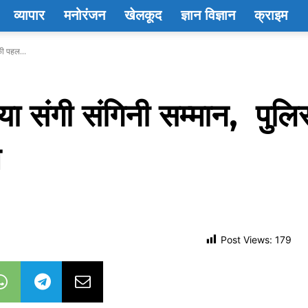
व्यापार
मनोरंजन
खेलकूद
ज्ञान विज्ञान
क्राइम
की पहल...
 गया संगी संगिनी सम्मान, पु
त
Post Views:
179