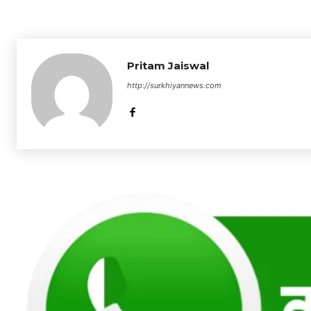
Pritam Jaiswal
http://surkhiyannews.com