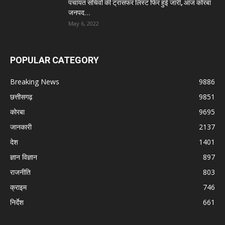
पंचायत सचिवों की ट्रांसफर लिस्ट फिर हुई जारी, आज कोरबा
जनपद...
May 6, 2022
POPULAR CATEGORY
Breaking News
9886
छत्तीसगढ़
9851
कोरबा
9695
जानकारी
2137
देश
1401
ज्ञान विज्ञान
897
राजनीति
803
क्राइम
746
निर्देश
661